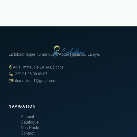
La bibliothèque numérique d'Abdel Hakim A. Laleye.
Agla, Immeuble LAHA Éditions
+229 01 96 38 69 07
lahaeditions1@gmail.com
NAVIGATION
Accueil
Catalogue
Nos Packs
Contact